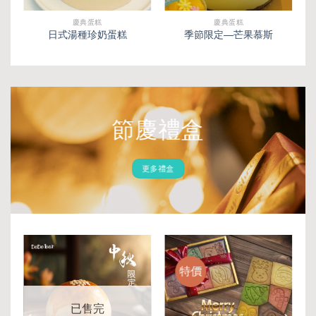
慶典蛋糕
慶典蛋糕
季節限定—草莓慕斯
造型蛋糕—粉紅小豬
節慶禮盒
更多禮盒
特價
已售完