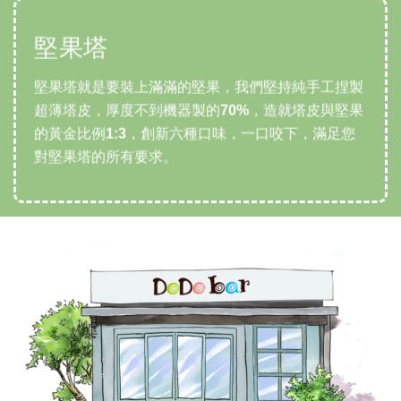
真菓Q
堅果塔
鮮奶油手作蛋糕
中秋禮盒
各式創意手工餅乾
不同於市售雪Q餅，我們加入各種鮮果乾以及頂級榛
堅果塔就是要裝上滿滿的堅果，我們堅持純手工捏製
很怕鮮奶油蛋糕的油膩感？那是您沒吃過真正的鮮奶
中秋節不能總是過人中秋人更圓，今年我們所有的點
手工餅乾不僅僅用料要好，還要有創意，嘟嘟吧幸福
果，還有金沙肉鬆等創新口味，減糖微甜，黃金比例
超薄塔皮，厚度不到機器製的70%，造就塔皮與堅果
油！
心都減糖微甜，並且推出色彩繽紛的彩虹酥，讓送禮
手作坊為您訂製各式婚禮主題、節慶主題、企業
造就絕佳口感，酥香Q軟！
的黃金比例1:3，創新六種口味，一口咬下，滿足您
DoDobar蛋糕堅持使用純天然鮮奶油，真正讓您吃
送得健康又美麗。
LOGO創意餅乾，您的心意餅乾會為您傳遞！
對堅果塔的所有要求。
到不甜不膩的濃、醇、香！
我們叫它真菓Q~