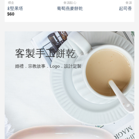
會議點心
午茶精選
起司香料餅乾
綜合堅果米餅
NT$
20
客製手工餅乾
婚禮．宗教故事．Logo．設計定製