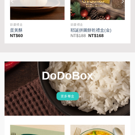
節慶禮盒
節慶禮盒
蛋黃酥
耶誕拼圖餅乾禮盒(金)
原
目
NT$
60
NT$
188
NT$
168
始
前
價
價
格：
格：
NT$188。
NT$168。
DoDoBox
更多餐盒