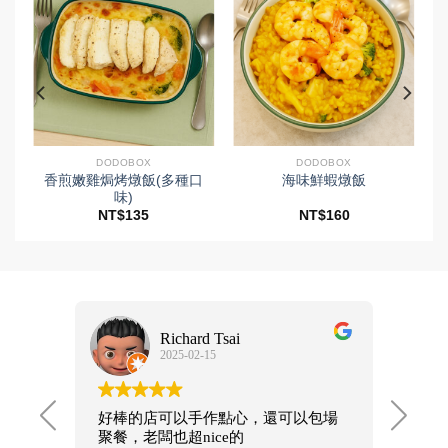
DODOBOX
DODOBOX
香煎嫩雞焗烤燉飯(多種口
海味鮮蝦燉飯
味)
NT$
135
NT$
160