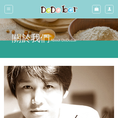
Skip
to
content
關於我們
About DoDoBar