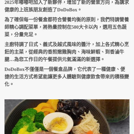
2025年嘟嘟吧加入了新夥伴，增加了新的營業方向，為講求
健康的上班族朋友創造了DoDoBox。
為了確保每一份餐盒都符合營養均衡的原則，我們特請營養
師精心調配菜單，將熱量控制在580大卡以內，選用五色蔬
菜，分量充足。
主廚特調了日式、義式及越式風味的醬汁，加上各式精心烹
飪的主菜，從經典的香煎嫩雞胸肉、海味鮮蝦、到香滷牛
腱…為您工作日的午餐提供元氣滿滿的新選擇。
DoDoBox不僅僅是一個餐盒品牌，它代表了一種健康、便
捷的生活方式希望能讓更多人體驗到健康飲食帶來的積極變
化。