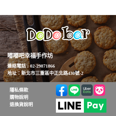
價
價
格：
格：
NT$188。
NT$168。
嘟嘟吧幸福手作坊
連絡電話 : 02-29871866
地址：新北市三重區中正北路430號-2
隱私條款
購物說明
退換貨說明