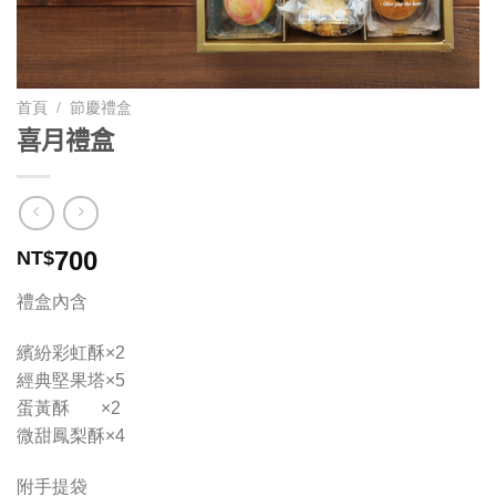
首頁
/
節慶禮盒
喜月禮盒
700
NT$
禮盒內含
繽紛彩虹酥×2
經典堅果塔×5
蛋黃酥 ×2
微甜鳳梨酥×4
附手提袋