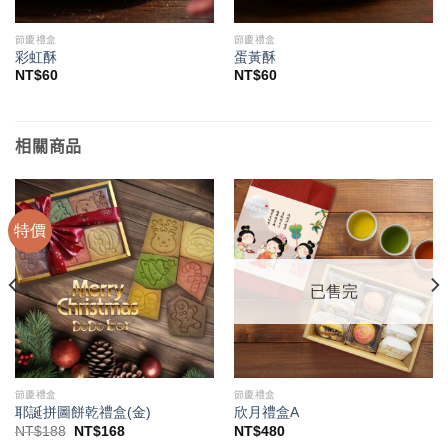
節慶禮盒
節慶禮盒
彩虹酥
蛋黃酥
NT$
60
NT$
60
相關商品
特價
已售完
節慶禮盒
節慶禮盒
耶誕拼圖餅乾禮盒(金)
欣月禮盒A
原
目
NT$
188
NT$
168
NT$
480
始
前