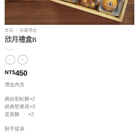
首頁
/
節慶禮盒
欣月禮盒B
450
NT$
禮盒內含
繽紛彩虹酥×2
經典堅果塔×3
蛋黃酥 ×2
附手提袋