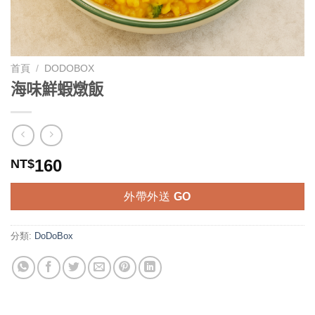
首頁
/
DODOBOX
海味鮮蝦燉飯
160
NT$
外帶外送 GO
分類:
DoDoBox