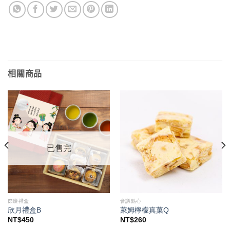
相關商品
已售完
節慶禮盒
會議點心
欣月禮盒B
萊姆檸檬真菓Q
NT$
450
NT$
260