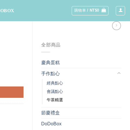
DOBOX
購物車 /
NT$
0
全部商品
慶典蛋糕
手作點心
經典點心
會議點心
午茶精選
節慶禮盒
DoDoBox