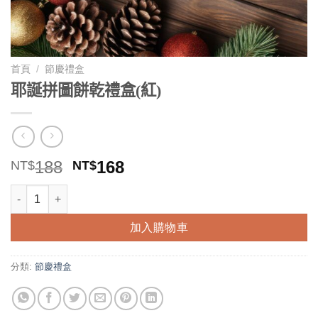
首頁
/
節慶禮盒
耶誕拼圖餅乾禮盒(紅)
原
目
188
168
NT$
NT$
始
前
耶誕拼圖餅乾禮盒(紅) 數量
價
價
格：
格：
加入購物車
NT$188。
NT$168。
分類:
節慶禮盒