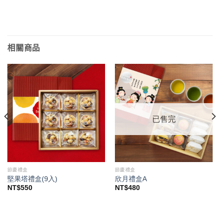
相關商品
已售完
節慶禮盒
節慶禮盒
堅果塔禮盒(9入)
欣月禮盒A
NT$
550
NT$
480