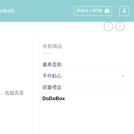
DOBOX
購物車 /
NT$
0
全部商品
慶典蛋糕
手作點心
節慶禮盒
康、低脂高蛋
DoDoBox