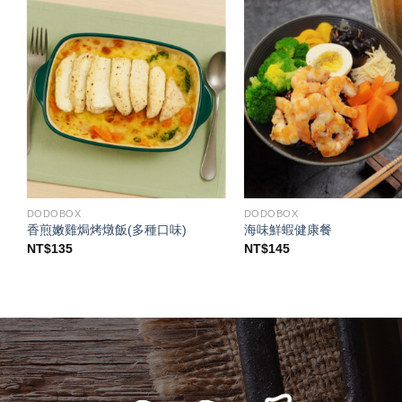
DODOBOX
DODOBOX
香煎嫩雞焗烤燉飯(多種口味)
海味鮮蝦健康餐
NT$
135
NT$
145