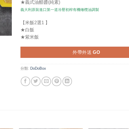
★義式油醋醬(純素)
義大利原裝進口第一道冷壓初榨有機橄欖油調製
【米飯2選1 】
★白飯
★紫米飯
外帶外送 GO
分類:
DoDoBox