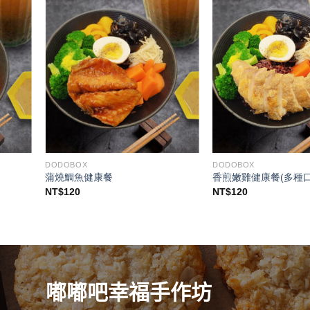
DODOBOX
DODOBOX
蒲燒鯛魚健康餐
香煎嫩雞健康餐(多種口
NT$
120
NT$
120
嘟嘟吧幸福手作坊