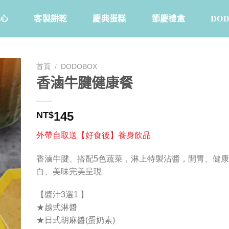
心
客製餅乾
慶典蛋糕
節慶禮盒
DO
首頁
/
DODOBOX
香滷牛腱健康餐
145
NT$
外帶自取送【好食後】養身飲品
香滷牛腱、搭配5色蔬菜，淋上特製沾醬，開胃、健
白、美味完美呈現
【醬汁3選1 】
★越式淋醬
★日式胡麻醬(蛋奶素)